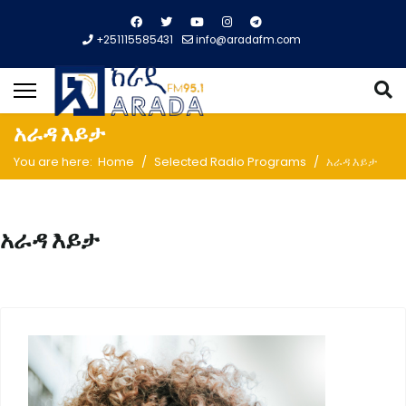
+251115585431
info@aradafm.com
አራዳ እይታ
You are here:
Home
Selected Radio Programs
አራዳ እይታ
አራዳ እይታ